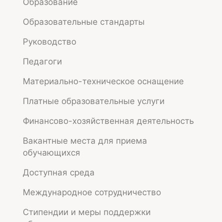
Образование
Образовательные стандарты
СЛЕДУЮЩАЯ ЗАПИСЬ
Руководство
День гражданской обороны РФ в
Педагоги
школе.
→
Материально-техническое оснащение
Платные образовательные услуги
Финансово-хозяйственная деятельность
Подвал
Вакантные места для приема
обучающихся
Доступная среда
Контактная информация
Международное сотрудничество
610000, Кировская область
,
г. Киров, ул.
Стипендии и меры поддержки
Свободы, д. 53А