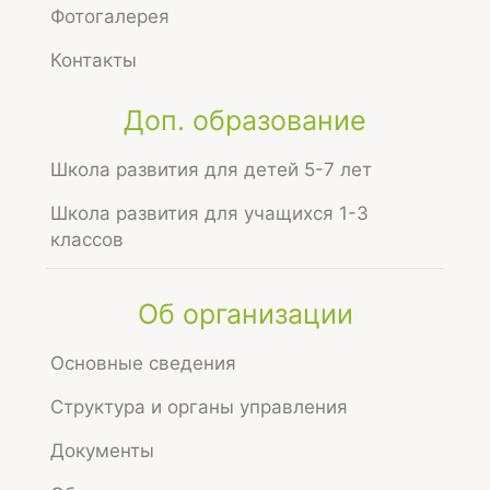
Фотогалерея
людей, в рамках адаптации после летних
каникул.
Контакты
Доп. образование
Школа развития для детей 5-7 лет
Школа развития для учащихся 1-3
классов
Об организации
Поделиться:
Основные сведения
ПРЕДЫДУЩАЯ ЗАПИСЬ
Структура и органы управления
←
Всероссийский открытый урок по
основам безопасности и
Документы
жизнедеятельности