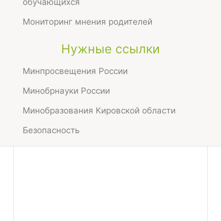
обучающихся
+7 (8332) 65-10-66
(секретарь)
Мониторинг мнения родителей
+7 (912) 734-18-45
(директор)
schoolnepsh@gmail.com
Нужные ссылки
Школа работает в режиме полного дня с
8:30 до 18:00 по пятидневной учебной
Минпросвещения России
неделе
Минобрнауки России
Минобразования Кировской области
Безопасность