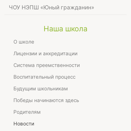
Навигация
ЧОУ НЭПШ «Юный гражданин»
Skip
to
Главная
Новости
Наша школа
main
Урок безопасности 2022-2023
content
Урок безопасности
О школе
Лицензии и аккредитации
2022-2023
Система преемственности
Воспитательный процесс
Опубликовано
Сентябрь 3, 2022 15:49
Будущим школьникам
Просмотров
908
Победы начинаются здесь
В начале учебного 2022-2023 года во всех
Родителям
классах состоялись уроки по подготовке к
Новости
действиям в условиях различного рода ЧС, в
том числе в местах массового пребывания