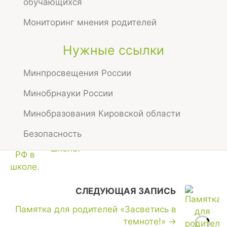
обучающихся
Мониторинг мнения родителей
Нужные ссылки
Минпросвещения России
Минобрнауки России
Поделиться:
Минобразования Кировской области
ПРЕДЫДУЩАЯ ЗАПИСЬ
Безопасность
←
День гражданской обороны РФ в
школе.
СЛЕДУЮЩАЯ ЗАПИСЬ
Памятка для родителей «Засветись в
темноте!»
→