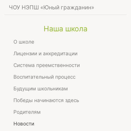
Навигация
ЧОУ НЭПШ «Юный гражданин»
Skip
to
Главная
Новости
Наша школа
main
Оценки качества условий осуществления
content
образовательной деятельности
О школе
Оценки качества
Лицензии и аккредитации
условий
Система преемственности
осуществления
Воспитательный процесс
Будущим школьникам
образовательной
Победы начинаются здесь
деятельности
Родителям
Новости