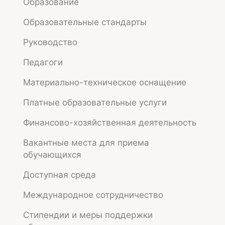
Образование
комфортность условий осуществления
образовательной деятельности
Образовательные стандарты
доброжелательность, вежливость работников
Руководство
удовлетворенность условиями осуществления
Педагоги
образовательной деятельности
Материально-техническое оснащение
доступность образовательной деятельности для
инвалидов
Платные образовательные услуги
Финансово-хозяйственная деятельность
оставить отзыв
Вакантные места для приема
обучающихся
Доступная среда
Международное сотрудничество
Стипендии и меры поддержки