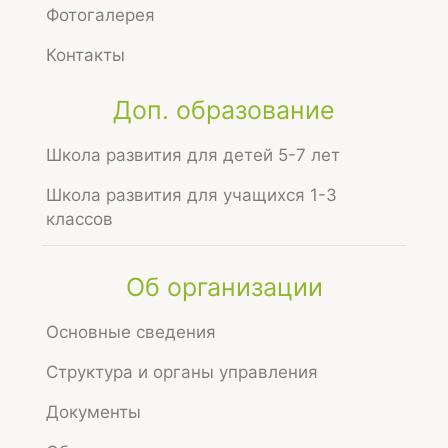
Опубликовано
Февраль 27, 2025 9:43
Фотогалерея
Просмотров
1022
Контакты
Вы можете оставить мнение о нашей
Доп. образование
организации.
Школа развития для детей 5-7 лет
Школа развития для учащихся 1-3
Чтобы оценить условия осуществления
классов
образовательной деятельности наведите камеру
Вашего телефона и отсканируйте QR-код.
Об организации
Перейдя по ссылке, Вы сможете:
оценить условия осуществления
Основные сведения
образовательной деятельности:
Структура и органы управления
открытость и доступность информации об
Документы
организации